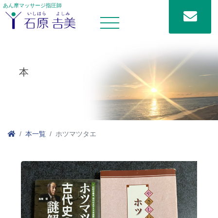
あん摩マッサージ指圧師
本
本一覧
ホツマツタエ