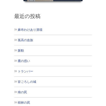
最近の投稿
麻布わけあり酒場
孤高の血族
脈動
鷹の惑い
トランパー
皆ごろしの城
南の罠
樹林の罠