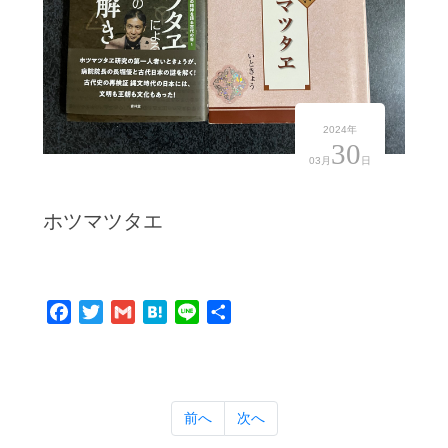
2024年
30
03月
日
ホツマツタエ
Facebook
Twitter
Gmail
Hatena
Line
共
有
前へ
次へ