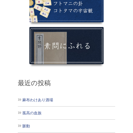
最近の投稿
麻布わけあり酒場
孤高の血族
脈動