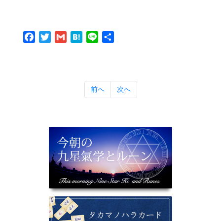
Facebook
Twitter
Gmail
Hatena
Line
共
有
前へ
次へ