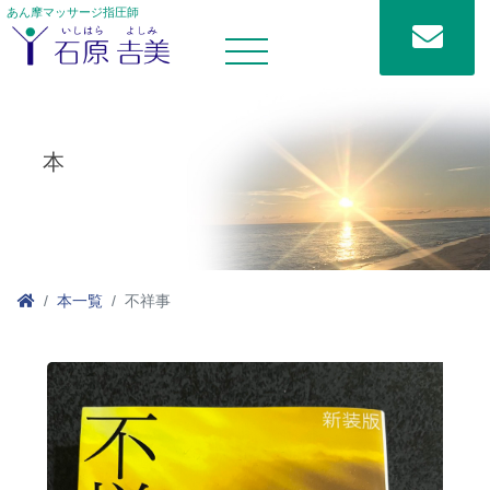
あん摩マッサージ指圧師
本
本一覧
不祥事