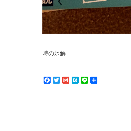
時の氷解
Facebook
Twitter
Gmail
Hatena
Line
共
有