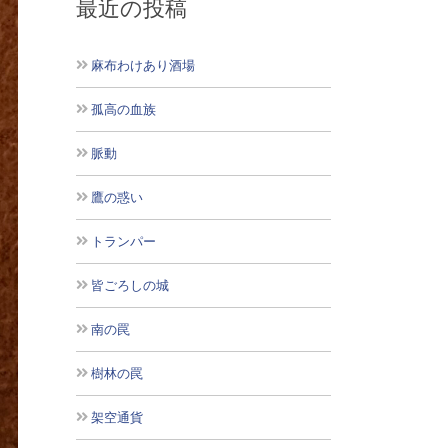
最近の投稿
麻布わけあり酒場
孤高の血族
脈動
鷹の惑い
トランパー
皆ごろしの城
南の罠
樹林の罠
架空通貨