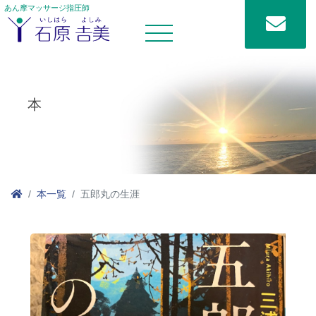
あん摩マッサージ指圧師
本
本一覧
五郎丸の生涯