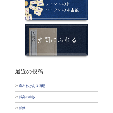
最近の投稿
麻布わけあり酒場
孤高の血族
脈動