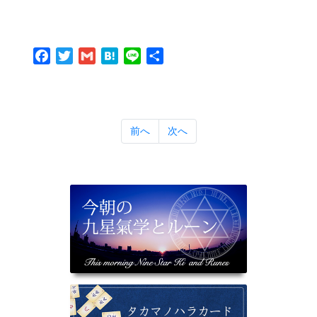
Facebook
Twitter
Gmail
Hatena
Line
共
有
前へ
次へ