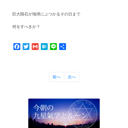
巨大隕石が地球にぶつかるその日まで
何をすべきか？
Facebook
Twitter
Gmail
Hatena
Line
共
有
前へ
次へ