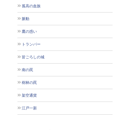
孤高の血族
脈動
鷹の惑い
トランパー
皆ごろしの城
南の罠
樹林の罠
架空通貨
江戸一新