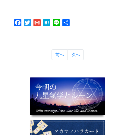
Facebook
Twitter
Gmail
Hatena
Line
共
有
前へ
次へ