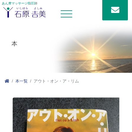
あん摩マッサージ指圧師
本
本一覧
アウト・オン・ア・リム