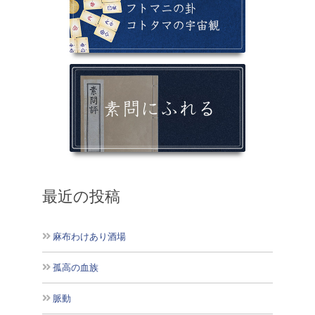
最近の投稿
麻布わけあり酒場
孤高の血族
脈動