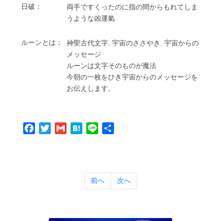
⽇破：
両⼿ですくったのに指の間からもれてしま
うような凶運氣
ルーンとは：
神聖古代⽂字. 宇宙のささやき. 宇宙からの
メッセージ
ルーンは⽂字そのものが魔法
今朝の⼀枚をひき宇宙からのメッセージを
お伝えします。
Facebook
Twitter
Gmail
Hatena
Line
共
有
前へ
次へ