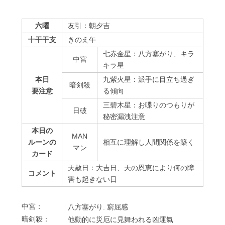
六曜
友引：朝夕吉
十干干支
きのえ午
七赤金星：八方塞がり、キラ
中宮
キラ星
本日
九紫火星：派手に目立ち過ぎ
暗剣殺
要注意
る傾向
三碧木星：お喋りのつもりが
⽇破
秘密漏洩注意
本日の
MAN
ルーンの
相互に理解し人間関係を築く
マン
カード
天赦日：大吉日、天の恩恵により何の障
コメント
害も起きない日
中宮：
⼋⽅塞がり. 窮屈感
暗剣殺：
他動的に災厄に⾒舞われる凶運氣