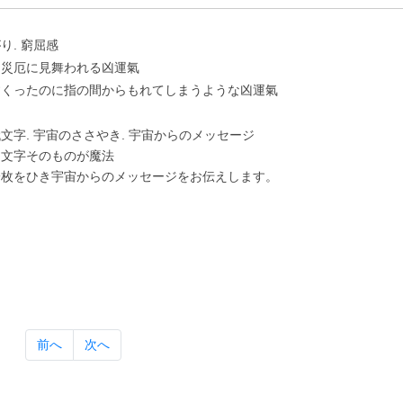
り. 窮屈感
に災厄に⾒舞われる凶運氣
すくったのに指の間からもれてしまうような凶運氣
⽂字. 宇宙のささやき. 宇宙からのメッセージ
は⽂字そのものが魔法
⼀枚をひき宇宙からのメッセージをお伝えします。
前へ
次へ