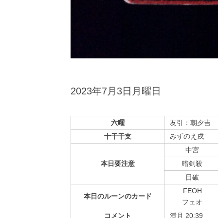
2023年7月3日月曜日
六曜
友引：朝夕吉
十干干支
みずのえ戌
中宮
本日
要注意
暗剣殺
⽇破
FEOH
本日の
ルーンの
カード
フェオ
コメント
満月 20:39