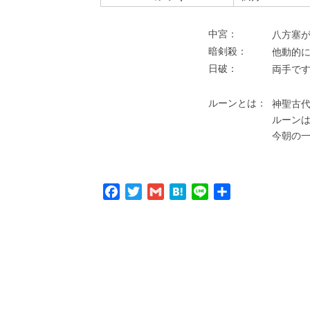
中宮：
⼋⽅塞が
暗剣殺：
他動的
⽇破：
両⼿で
ルーンとは：
神聖古代
ルーン
今朝の
Facebook
Twitter
Gmail
Hatena
Line
共
有