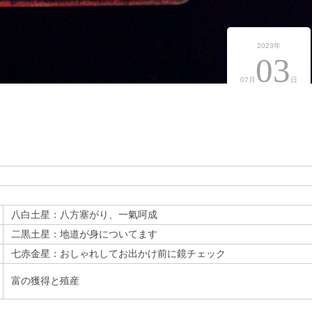
2023年
03
07月
日
八白土星：八方塞がり、一氣呵成
二黒土星：地道が身についてます
七赤金星：おしゃれしてお出かけ前に鏡チェック
富の獲得と殖産