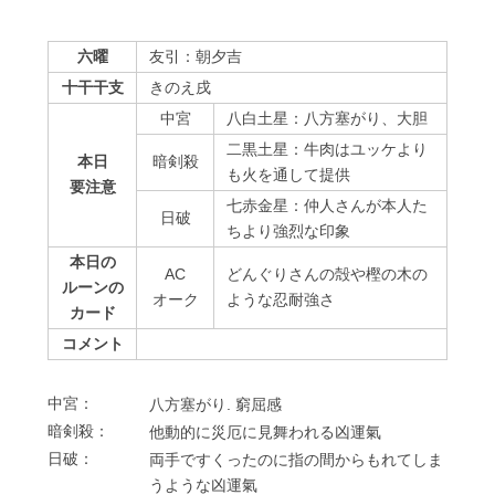
六曜
友引：朝夕吉
十干干支
きのえ戌
中宮
八白土星：八方塞がり、大胆
二黒土星：牛肉はユッケより
本日
暗剣殺
も火を通して提供
要注意
七赤金星：仲人さんが本人た
⽇破
ちより強烈な印象
本日の
AC
どんぐりさんの殻や樫の木の
ルーンの
オーク
ような忍耐強さ
カード
コメント
中宮：
⼋⽅塞がり. 窮屈感
暗剣殺：
他動的に災厄に⾒舞われる凶運氣
⽇破：
両⼿ですくったのに指の間からもれてしま
うような凶運氣