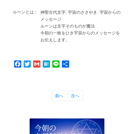
ルーンとは：
神聖古代⽂字. 宇宙のささやき. 宇宙からの
メッセージ
ルーンは⽂字そのものが魔法
今朝の⼀枚をひき宇宙からのメッセージを
お伝えします。
Facebook
Twitter
Gmail
Hatena
Line
共
有
前へ
次へ