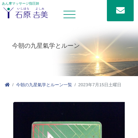
あん摩マッサージ指圧師
今朝の九星氣学とルーン
今朝の九星氣学とルーン一覧
2023年7月15日土曜日