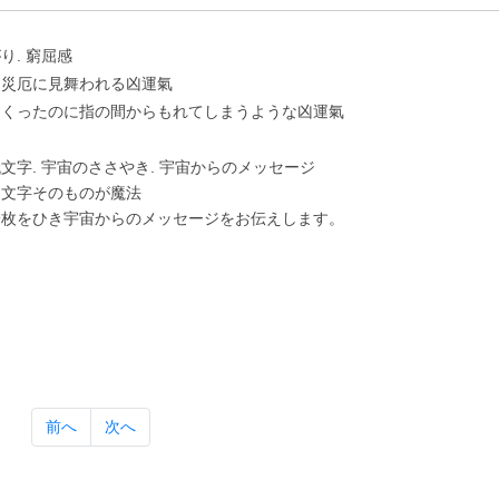
り. 窮屈感
に災厄に⾒舞われる凶運氣
すくったのに指の間からもれてしまうような凶運氣
⽂字. 宇宙のささやき. 宇宙からのメッセージ
は⽂字そのものが魔法
⼀枚をひき宇宙からのメッセージをお伝えします。
前へ
次へ