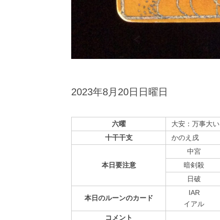
2023年8月20日日曜日
六曜
大安：万事大い
十干干支
かのえ戌
中宮
本日
要注意
暗剣殺
⽇破
IAR
本日の
ルーンの
カード
イアル
コメント