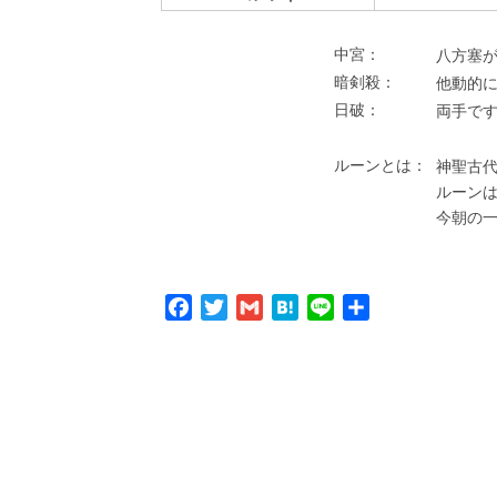
中宮：
⼋⽅塞が
暗剣殺：
他動的
⽇破：
両⼿で
ルーンとは：
神聖古代
ルーン
今朝の
Facebook
Twitter
Gmail
Hatena
Line
共
有