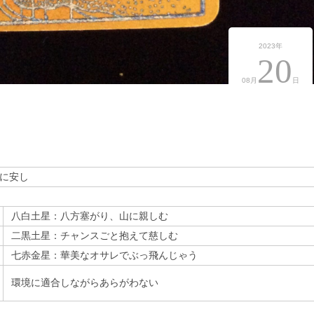
2023年
20
08月
日
に安し
八白土星：八方塞がり、山に親しむ
二黒土星：チャンスごと抱えて慈しむ
七赤金星：華美なオサレでぶっ飛んじゃう
環境に適合しながらあらがわない