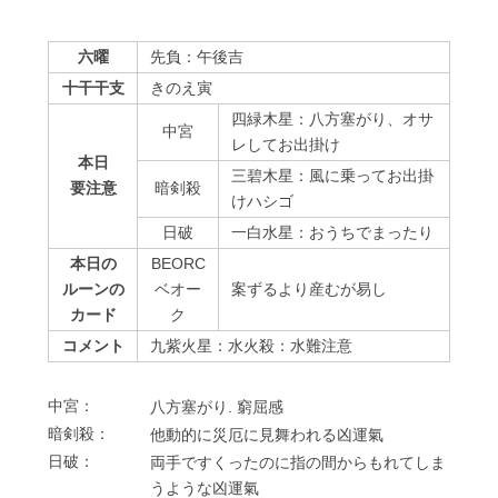
六曜
先負：午後吉
十干干支
きのえ寅
四緑木星：八方塞がり、オサ
中宮
レしてお出掛け
本日
三碧木星：風に乗ってお出掛
要注意
暗剣殺
けハシゴ
⽇破
一白水星：おうちでまったり
本日の
BEORC
ルーンの
ベオー
案ずるより産むが易し
カード
ク
コメント
九紫火星：水火殺：水難注意
中宮：
⼋⽅塞がり. 窮屈感
暗剣殺：
他動的に災厄に⾒舞われる凶運氣
⽇破：
両⼿ですくったのに指の間からもれてしま
うような凶運氣