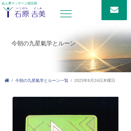
あん摩マッサージ指圧師
今朝の九星氣学とルーン
今朝の九星氣学とルーン一覧
2023年8月24日木曜日