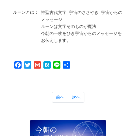
ルーンとは：
神聖古代⽂字. 宇宙のささやき. 宇宙からの
メッセージ
ルーンは⽂字そのものが魔法
今朝の⼀枚をひき宇宙からのメッセージを
お伝えします。
Facebook
Twitter
Gmail
Hatena
Line
共
有
前へ
次へ