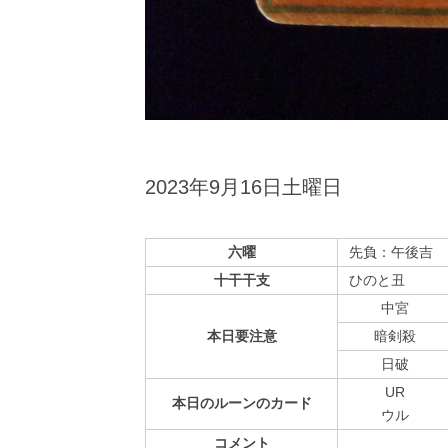
2023年9月16日土曜日
六曜
先負：午後吉
十干干支
ひのと丑
中宮
本日
要注意
暗剣殺
⽇破
UR
本日の
ルーンの
カード
ウル
コメント