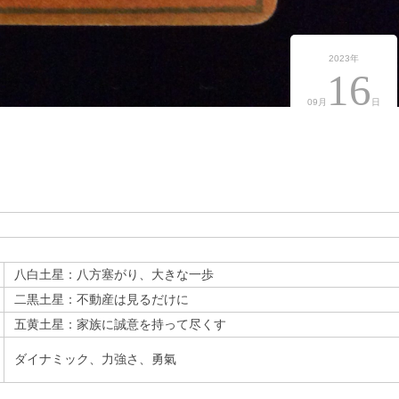
2023年
16
09月
日
八白土星：八方塞がり、大きな一歩
二黒土星：不動産は見るだけに
五黄土星：家族に誠意を持って尽くす
ダイナミック、力強さ、勇氣