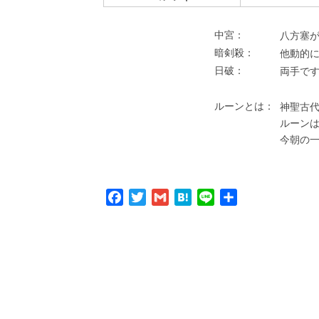
中宮：
⼋⽅塞が
暗剣殺：
他動的
⽇破：
両⼿で
ルーンとは：
神聖古代
ルーン
今朝の
Facebook
Twitter
Gmail
Hatena
Line
共
有