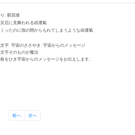
り. 窮屈感
に災厄に⾒舞われる凶運氣
すくったのに指の間からもれてしまうような凶運氣
⽂字. 宇宙のささやき. 宇宙からのメッセージ
は⽂字そのものが魔法
⼀枚をひき宇宙からのメッセージをお伝えします。
前へ
次へ