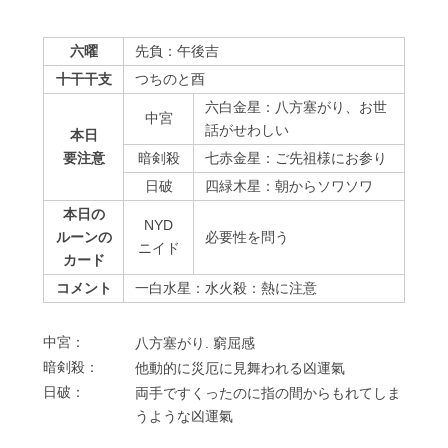
六曜
先負：午後吉
十干干支
つちのと酉
六白金星：八方塞がり、お世
中宮
話がせわしい
本日
要注意
暗剣殺
七赤金星：ご先祖様にお参り
⽇破
四緑木星：朝からソワソワ
本日の
NYD
ルーンの
必要性を問う
ニイド
カード
コメント
一白水星：水火殺：熱に注意
中宮：
⼋⽅塞がり. 窮屈感
暗剣殺：
他動的に災厄に⾒舞われる凶運氣
⽇破：
両⼿ですくったのに指の間からもれてしま
うような凶運氣