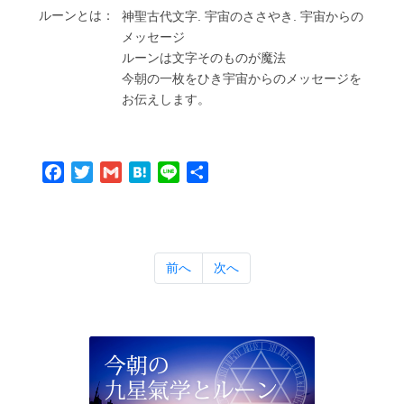
ルーンとは：
神聖古代⽂字. 宇宙のささやき. 宇宙からの
メッセージ
ルーンは⽂字そのものが魔法
今朝の⼀枚をひき宇宙からのメッセージを
お伝えします。
Facebook
Twitter
Gmail
Hatena
Line
共
有
前へ
次へ