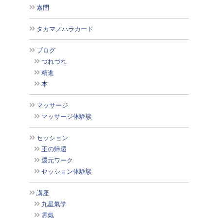
素問
タカマノハラカード
ブログ
つれづれ
精進
本
マッサージ
マッサージ体験談
セッション
王の帰還
還元ワーク
セッション体験談
講座
九星氣学
霊氣