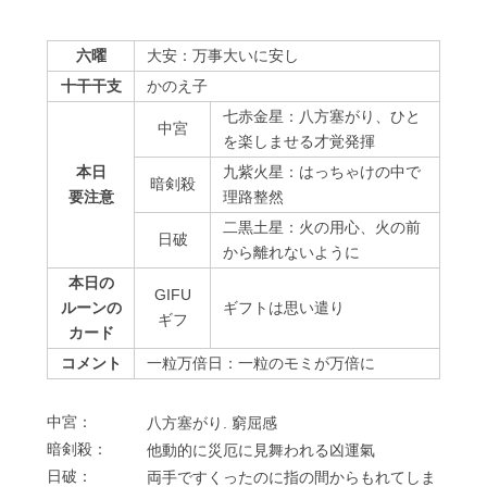
六曜
大安：万事大いに安し
十干干支
かのえ子
七赤金星：八方塞がり、ひと
中宮
を楽しませる才覚発揮
本日
九紫火星：はっちゃけの中で
暗剣殺
要注意
理路整然
二黒土星：火の用心、火の前
⽇破
から離れないように
本日の
GIFU
ルーンの
ギフトは思い遣り
ギフ
カード
コメント
一粒万倍日：一粒のモミが万倍に
中宮：
⼋⽅塞がり. 窮屈感
暗剣殺：
他動的に災厄に⾒舞われる凶運氣
⽇破：
両⼿ですくったのに指の間からもれてしま