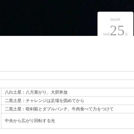
2024年
25
04月
日
八白土星：八方塞がり、大胆奔放
二黒土星：チャレンジは足場を固めてから
二黒土星：暗剣殺とダブルパンチ、牛肉食べて力をつけて
中央から広がり回転する光