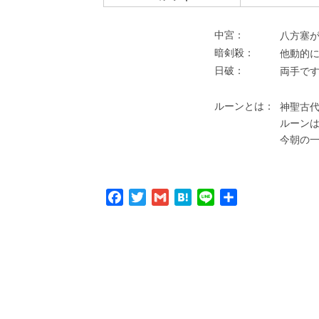
中宮：
⼋⽅塞が
暗剣殺：
他動的
⽇破：
両⼿で
ルーンとは：
神聖古代
ルーン
今朝の
Facebook
Twitter
Gmail
Hatena
Line
共
有