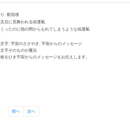
り. 窮屈感
に災厄に⾒舞われる凶運氣
すくったのに指の間からもれてしまうような凶運氣
⽂字. 宇宙のささやき. 宇宙からのメッセージ
は⽂字そのものが魔法
⼀枚をひき宇宙からのメッセージをお伝えします。
前へ
次へ