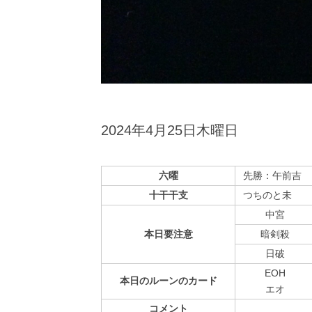
2024年4月25日木曜日
六曜
先勝：午前吉
十干干支
つちのと未
中宮
本日
要注意
暗剣殺
⽇破
EOH
本日の
ルーンの
カード
エオ
コメント