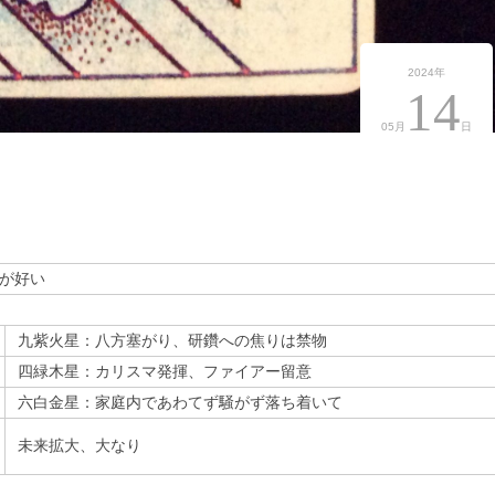
2024年
14
05月
日
が好い
九紫火星：八方塞がり、研鑽への焦りは禁物
四緑木星：カリスマ発揮、ファイアー留意
六白金星：家庭内であわてず騒がず落ち着いて
未来拡大、大なり