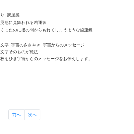
り. 窮屈感
に災厄に⾒舞われる凶運氣
すくったのに指の間からもれてしまうような凶運氣
⽂字. 宇宙のささやき. 宇宙からのメッセージ
は⽂字そのものが魔法
⼀枚をひき宇宙からのメッセージをお伝えします。
前へ
次へ