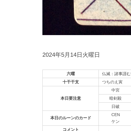
2024年5月14日火曜日
六曜
仏滅：諸事謹む
十干干支
つちのえ寅
中宮
本日
要注意
暗剣殺
⽇破
CEN
本日の
ルーンの
カード
ケン
コメント