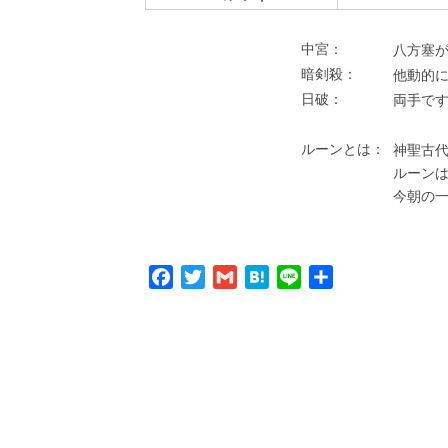
中宮：
⼋⽅塞が
暗剣殺：
他動的
⽇破：
両⼿で
ルーンとは：
神聖古代
ルーン
今朝の
Facebook
Twitter
Gmail
Hatena
Line
共
有