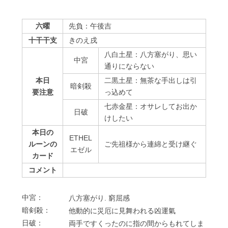
六曜
先負：午後吉
十干干支
きのえ戌
八白土星：八方塞がり、思い
中宮
通りにならない
本日
二黒土星：無茶な手出しは引
暗剣殺
要注意
っ込めて
七赤金星：オサレしてお出か
⽇破
けしたい
本日の
ETHEL
ルーンの
ご先祖様から連綿と受け継ぐ
エゼル
カード
コメント
中宮：
⼋⽅塞がり. 窮屈感
暗剣殺：
他動的に災厄に⾒舞われる凶運氣
⽇破：
両⼿ですくったのに指の間からもれてしま