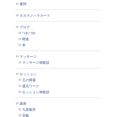
素問
タカマノハラカード
ブログ
つれづれ
精進
本
マッサージ
マッサージ体験談
セッション
王の帰還
還元ワーク
セッション体験談
講座
九星氣学
霊氣