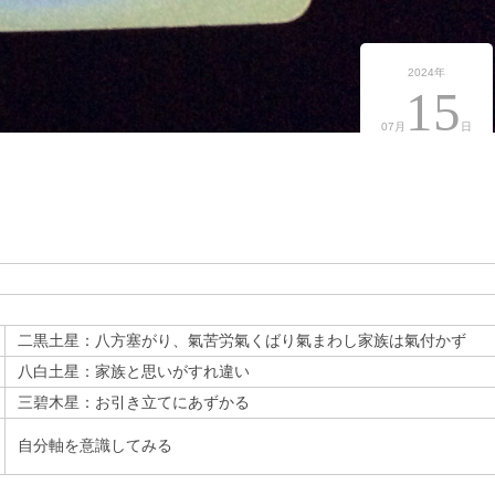
2024年
15
07月
日
二黒土星：八方塞がり、氣苦労氣くばり氣まわし家族は氣付かず
八白土星：家族と思いがすれ違い
三碧木星：お引き立てにあずかる
自分軸を意識してみる