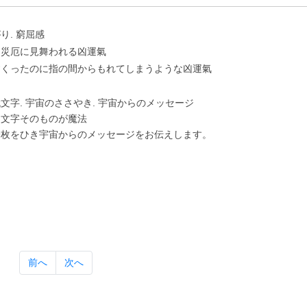
り. 窮屈感
に災厄に⾒舞われる凶運氣
すくったのに指の間からもれてしまうような凶運氣
⽂字. 宇宙のささやき. 宇宙からのメッセージ
は⽂字そのものが魔法
⼀枚をひき宇宙からのメッセージをお伝えします。
前へ
次へ