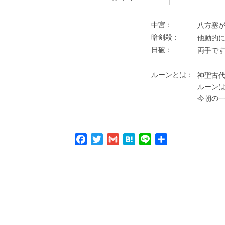
中宮：
⼋⽅塞が
暗剣殺：
他動的
⽇破：
両⼿で
ルーンとは：
神聖古代
ルーン
今朝の
Facebook
Twitter
Gmail
Hatena
Line
共
有