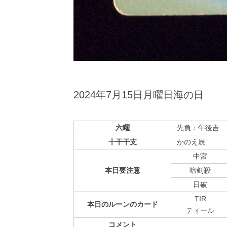
2024年7月15日月曜日海の日
六曜
先負：午後吉
十干干支
かのえ辰
中宮
本日
要注意
暗剣殺
⽇破
TIR
本日の
ルーンの
カード
ティール
コメント