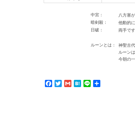
中宮：
⼋⽅塞が
暗剣殺：
他動的
⽇破：
両⼿で
ルーンとは：
神聖古代
ルーン
今朝の
Facebook
Twitter
Gmail
Hatena
Line
共
有