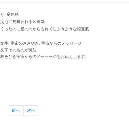
り. 窮屈感
に災厄に⾒舞われる凶運氣
すくったのに指の間からもれてしまうような凶運氣
⽂字. 宇宙のささやき. 宇宙からのメッセージ
は⽂字そのものが魔法
⼀枚をひき宇宙からのメッセージをお伝えします。
前へ
次へ