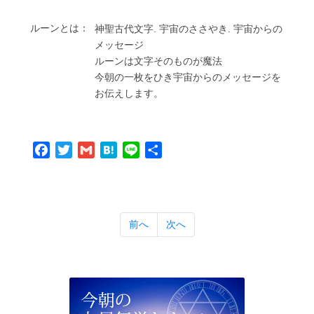
ルーンとは：
神聖古代⽂字. 宇宙のささやき. 宇宙からの
メッセージ
ルーンは⽂字そのものが魔法
今朝の⼀枚をひき宇宙からのメッセージを
お伝えします。
Facebook
Twitter
Gmail
Hatena
Line
共
有
前へ
次へ