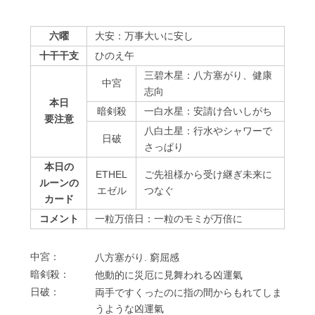
六曜
大安：万事大いに安し
十干干支
ひのえ午
三碧木星：八方塞がり、健康
中宮
志向
本日
暗剣殺
一白水星：安請け合いしがち
要注意
八白土星：行水やシャワーで
⽇破
さっぱり
本日の
ETHEL
ご先祖様から受け継ぎ未来に
ルーンの
エゼル
つなぐ
カード
コメント
一粒万倍日：一粒のモミが万倍に
中宮：
⼋⽅塞がり. 窮屈感
暗剣殺：
他動的に災厄に⾒舞われる凶運氣
⽇破：
両⼿ですくったのに指の間からもれてしま
うような凶運氣