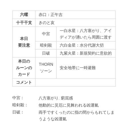
六曜
赤口：正午吉
十干干支
きのと亥
一白水星：八方塞がり、アイ
中宮
ディアが湧いたら周囲に渡す
本日
要注意
暗剣殺
六白金星：水分代謝大切
⽇破
九紫火星：新規契約に意欲的
本日の
THORN
ルーンの
安全地帯に一時避難
ソーン
カード
コメント
中宮：
⼋⽅塞がり. 窮屈感
暗剣殺：
他動的に災厄に⾒舞われる凶運氣
⽇破：
両⼿ですくったのに指の間からもれてしま
うような凶運氣