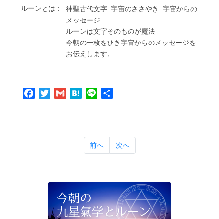
ルーンとは：
神聖古代⽂字. 宇宙のささやき. 宇宙からの
メッセージ
ルーンは⽂字そのものが魔法
今朝の⼀枚をひき宇宙からのメッセージを
お伝えします。
Facebook
Twitter
Gmail
Hatena
Line
共
有
前へ
次へ