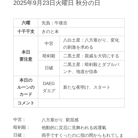
2025年9月23日火曜日 秋分の日
六曜
先負：午後吉
十干干支
きのと未
八白土星：八方塞がり、変化
中宮
の刺激を求める
本日
暗剣殺
二黒土星：親戚を大切にする
要注意
二黒土星：暗剣殺とダブルパ
⽇破
ンチ、地道が信条
本日の
DAEG
ルーンの
新たな夜明け、スタート
ダエグ
カード
コメント
中宮：
⼋⽅塞がり. 窮屈感
暗剣殺：
他動的に災厄に⾒舞われる凶運氣
⽇破：
両⼿ですくったのに指の間からもれてしま