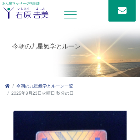
あん摩マッサージ指圧師
今朝の九星氣学とルーン
今朝の九星氣学とルーン一覧
2025年9月23日火曜日 秋分の日