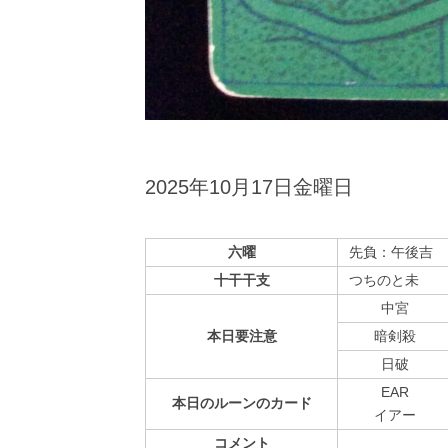
2025年10月17日金曜日
六曜
先負：午後吉
十干干支
つちのと未
中宮
本日
要注意
暗剣殺
⽇破
EAR
本日の
ルーンの
カード
イアー
コメント