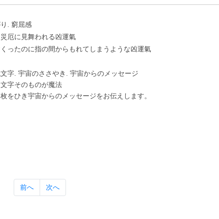
り. 窮屈感
に災厄に⾒舞われる凶運氣
すくったのに指の間からもれてしまうような凶運氣
⽂字. 宇宙のささやき. 宇宙からのメッセージ
は⽂字そのものが魔法
⼀枚をひき宇宙からのメッセージをお伝えします。
前へ
次へ