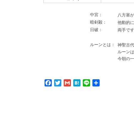
中宮：
⼋⽅塞が
暗剣殺：
他動的
⽇破：
両⼿で
ルーンとは：
神聖古代
ルーン
今朝の
Facebook
Twitter
Gmail
Hatena
Line
共
有