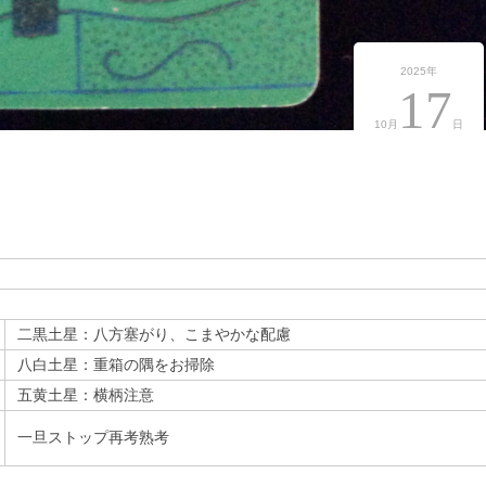
2025年
17
10月
日
二黒土星：八方塞がり、こまやかな配慮
八白土星：重箱の隅をお掃除
五黄土星：横柄注意
一旦ストップ再考熟考