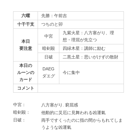
六曜
先勝：午前吉
十干干支
つちのと卯
九紫火星：八方塞がり、理
中宮
想・理屈が先立つ
本日
要注意
暗剣殺
四緑木星：講師に励む
⽇破
二黒土星：思いがけずの散財
本日の
DAEG
ルーンの
今に集中
ダエグ
カード
コメント
中宮：
⼋⽅塞がり. 窮屈感
暗剣殺：
他動的に災厄に⾒舞われる凶運氣
⽇破：
両⼿ですくったのに指の間からもれてしま
うような凶運氣