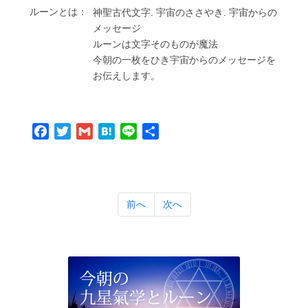
ルーンとは：
神聖古代⽂字. 宇宙のささやき. 宇宙からの
メッセージ
ルーンは⽂字そのものが魔法
今朝の⼀枚をひき宇宙からのメッセージを
お伝えします。
Facebook
Twitter
Gmail
Hatena
Line
共
有
前へ
次へ