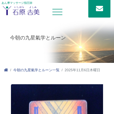
あん摩マッサージ指圧師
今朝の九星氣学とルーン
今朝の九星氣学とルーン一覧
2025年11月6日木曜日