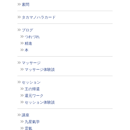
素問
タカマノハラカード
ブログ
つれづれ
精進
本
マッサージ
マッサージ体験談
セッション
王の帰還
還元ワーク
セッション体験談
講座
九星氣学
霊氣