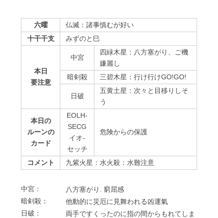
六曜
仏滅：諸事慎むが好い
十干干支
みずのと巳
四緑木星：八方塞がり、ご機
中宮
嫌麗し
本日
暗剣殺
三碧木星：行け行けGO!GO!
要注意
五黄土星：次々と目移りしそ
⽇破
う
EOLH-
本日の
SECG
ルーンの
危険からの保護
イオ-
カード
セッチ
コメント
九紫火星：水火殺：水難注意
中宮：
⼋⽅塞がり. 窮屈感
暗剣殺：
他動的に災厄に⾒舞われる凶運氣
⽇破：
両⼿ですくったのに指の間からもれてしま