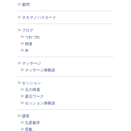
素問
タカマノハラカード
ブログ
つれづれ
精進
本
マッサージ
マッサージ体験談
セッション
王の帰還
還元ワーク
セッション体験談
講座
九星氣学
霊氣