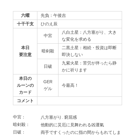
六曜
先負：午後吉
十干干支
ひのえ辰
八白土星：八方塞がり、大き
中宮
な変化を求める
本日
二黒土星：相続・投資は即断
暗剣殺
要注意
即決しない
九紫火星：苦労が伴ったら静
⽇破
かに祈ります
本日の
GER
ルーンの
今最高！
ゲル
カード
コメント
中宮：
⼋⽅塞がり. 窮屈感
暗剣殺：
他動的に災厄に⾒舞われる凶運氣
⽇破：
両⼿ですくったのに指の間からもれてしま