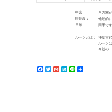
中宮：
⼋⽅塞が
暗剣殺：
他動的
⽇破：
両⼿で
ルーンとは：
神聖古代
ルーン
今朝の
Facebook
Twitter
Gmail
Hatena
Line
共
有