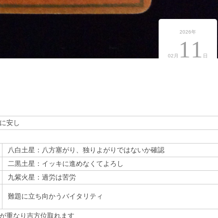
2026年
11
02月
日
に安し
八白土星：八方塞がり、独りよがりではないか確認
二黒土星：イッキに進めなくてよろし
九紫火星：過労は苦労
難題に立ち向かうバイタリティ
が重なり吉方位取れます