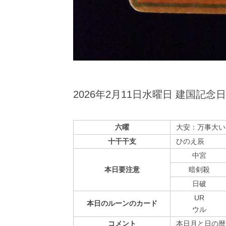
2026年2月11日水曜日 建国記念日
六曜
大安：万事大い
十干干支
ひのえ辰
中宮
本日
要注意
暗剣殺
⽇破
UR
本日の
ルーンの
カード
ウル
コメント
本日月と日の暦