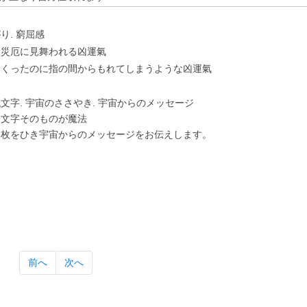
り. 窮屈感
に災厄に⾒舞われる凶運氣
すくったのに指の間からもれてしまうような凶運氣
⽂字. 宇宙のささやき. 宇宙からのメッセージ
は⽂字そのものが魔法
⼀枚をひき宇宙からのメッセージをお伝えします。
前へ
次へ