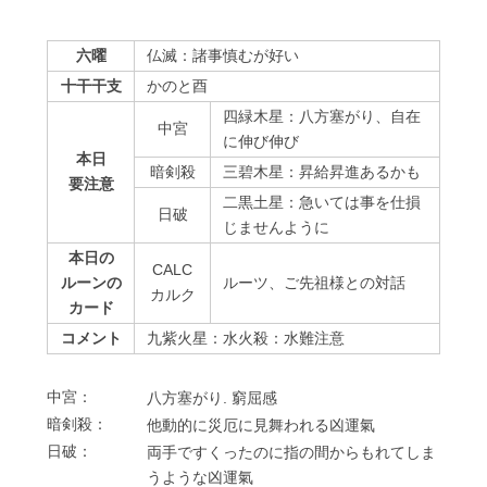
六曜
仏滅：諸事慎むが好い
十干干支
かのと酉
四緑木星：八方塞がり、自在
中宮
に伸び伸び
本日
暗剣殺
三碧木星：昇給昇進あるかも
要注意
二黒土星：急いては事を仕損
⽇破
じませんように
本日の
CALC
ルーンの
ルーツ、ご先祖様との対話
カルク
カード
コメント
九紫火星：水火殺：水難注意
中宮：
⼋⽅塞がり. 窮屈感
暗剣殺：
他動的に災厄に⾒舞われる凶運氣
⽇破：
両⼿ですくったのに指の間からもれてしま
うような凶運氣