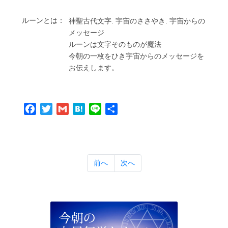
ルーンとは：
神聖古代⽂字. 宇宙のささやき. 宇宙からの
メッセージ
ルーンは⽂字そのものが魔法
今朝の⼀枚をひき宇宙からのメッセージを
お伝えします。
Facebook
Twitter
Gmail
Hatena
Line
共
有
前へ
次へ