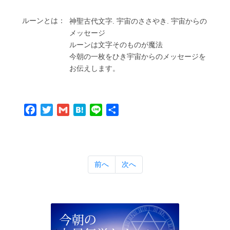
ルーンとは：
神聖古代⽂字. 宇宙のささやき. 宇宙からの
メッセージ
ルーンは⽂字そのものが魔法
今朝の⼀枚をひき宇宙からのメッセージを
お伝えします。
Facebook
Twitter
Gmail
Hatena
Line
共
有
前へ
次へ