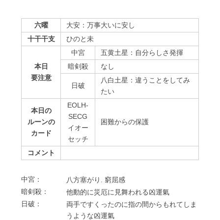
六曜
大安：万事大いに安し
十干干支
ひのと未
中宮
五黄土星：自分らしさ発揮
本日
暗剣殺
なし
要注意
八白土星：違うことをしてみ
⽇破
たい
EOLH-
本日の
SECG
ルーンの
困難からの保護
イオー
カード
セッチ
コメント
中宮：
⼋⽅塞がり. 窮屈感
暗剣殺：
他動的に災厄に⾒舞われる凶運氣
⽇破：
両⼿ですくったのに指の間からもれてしま
うような凶運氣