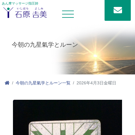
あん摩マッサージ指圧師
今朝の九星氣学とルーン
今朝の九星氣学とルーン一覧
2026年4月3日金曜日