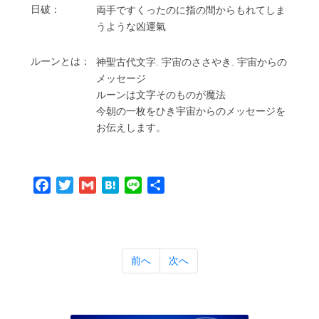
⽇破：
両⼿ですくったのに指の間からもれてしま
うような凶運氣
ルーンとは：
神聖古代⽂字. 宇宙のささやき. 宇宙からの
メッセージ
ルーンは⽂字そのものが魔法
今朝の⼀枚をひき宇宙からのメッセージを
お伝えします。
Facebook
Twitter
Gmail
Hatena
Line
共
有
前へ
次へ