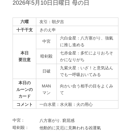
2026年5月10日日曜日 母の日
六曜
友引：朝夕吉
十干干支
きのえ申
六白金星：八方塞がり、強氣
中宮
に推し進める
本日
七赤金星：多忙によりおろそ
暗剣殺
要注意
かになりがち
九紫火星：いざ！と意気込ん
⽇破
でも一呼吸おいてみる
本日の
MAN
向かい合う相手の目をよくみ
ルーンの
マン
て
カード
コメント
一白水星：水火殺：火の用心
中宮：
⼋⽅塞がり. 窮屈感
暗剣殺：
他動的に災厄に⾒舞われる凶運氣