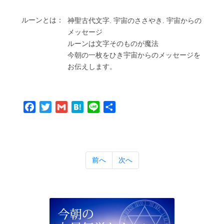
ルーンとは：
神聖古代⽂字. 宇宙のささやき. 宇宙からの
メッセージ
ルーンは⽂字そのものが魔法
今朝の⼀枚をひき宇宙からのメッセージを
お伝えします。
Facebook
Twitter
Gmail
Hatena
Line
共
有
前へ
次へ