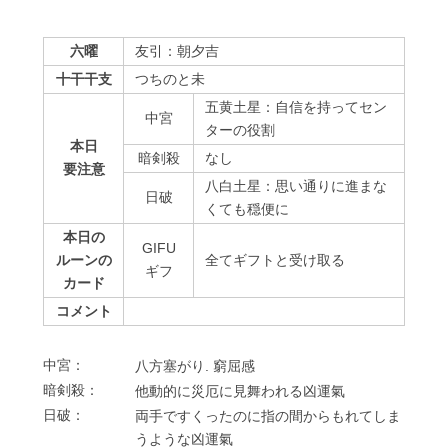
六曜
友引：朝夕吉
十干干支
つちのと未
五黄土星：自信を持ってセン
中宮
ターの役割
本日
暗剣殺
なし
要注意
八白土星：思い通りに進まな
⽇破
くても穏便に
本日の
GIFU
ルーンの
全てギフトと受け取る
ギフ
カード
コメント
中宮：
⼋⽅塞がり. 窮屈感
暗剣殺：
他動的に災厄に⾒舞われる凶運氣
⽇破：
両⼿ですくったのに指の間からもれてしま
うような凶運氣