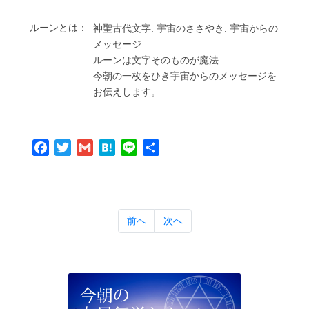
ルーンとは：
神聖古代⽂字. 宇宙のささやき. 宇宙からの
メッセージ
ルーンは⽂字そのものが魔法
今朝の⼀枚をひき宇宙からのメッセージを
お伝えします。
Facebook
Twitter
Gmail
Hatena
Line
共
有
前へ
次へ