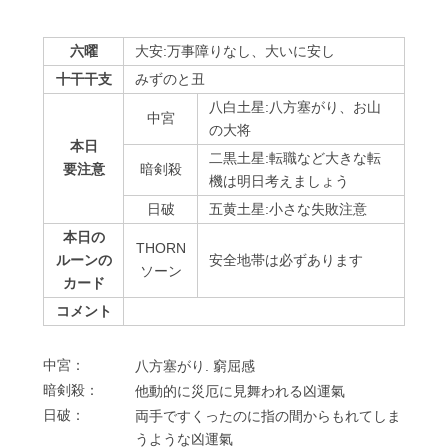
六曜
大安:万事障りなし、大いに安し
十干干支
みずのと丑
八白土星:八方塞がり、お山
中宮
の大将
本日
二黒土星:転職など大きな転
要注意
暗剣殺
機は明日考えましょう
⽇破
五黄土星:小さな失敗注意
本日の
THORN
ルーンの
安全地帯は必ずあります
ソーン
カード
コメント
中宮：
⼋⽅塞がり. 窮屈感
暗剣殺：
他動的に災厄に⾒舞われる凶運氣
⽇破：
両⼿ですくったのに指の間からもれてしま
うような凶運氣