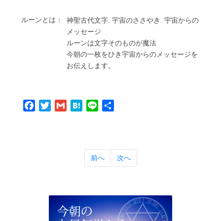
ルーンとは：
神聖古代⽂字. 宇宙のささやき. 宇宙からの
メッセージ
ルーンは⽂字そのものが魔法
今朝の⼀枚をひき宇宙からのメッセージを
お伝えします。
Facebook
Twitter
Gmail
Hatena
Line
共
有
前へ
次へ