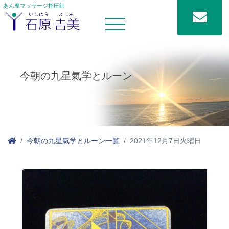
あん摩マッサージ指圧師
今朝の九星氣学とルーン
今朝の九星氣学とルーン一覧
2021年12月7日火曜日