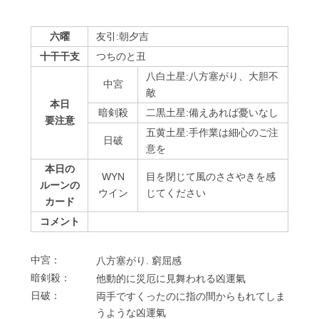
六曜
友引:朝夕吉
十干干支
つちのと丑
八白土星:八方塞がり、大胆不
中宮
敵
本日
暗剣殺
二黒土星:備えあれば憂いなし
要注意
五黄土星:手作業は細心のご注
⽇破
意を
本日の
WYN
目を閉じて風のささやきを感
ルーンの
ウイン
じてください
カード
コメント
中宮：
⼋⽅塞がり. 窮屈感
暗剣殺：
他動的に災厄に⾒舞われる凶運氣
⽇破：
両⼿ですくったのに指の間からもれてしま
うような凶運氣