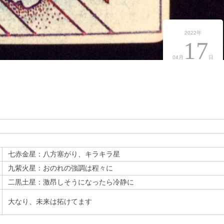
2022年
17
04月
日
七赤金星：八方塞がり、キラキラ星
九紫火星：おのれの強調は程々に
二黒土星：激昂しそうになったら冷静に
大なり、未来は拓けてます