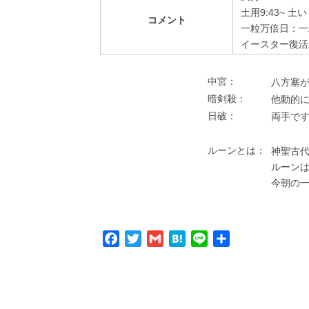
土用9:43~ 
コメント
一粒万倍日：一
イースター復活
中宮：
⼋⽅塞が
暗剣殺：
他動的
⽇破：
両⼿で
ルーンとは：
神聖古代
ルーン
今朝の
Facebook
Twitter
Gmail
Hatena
Line
共
有