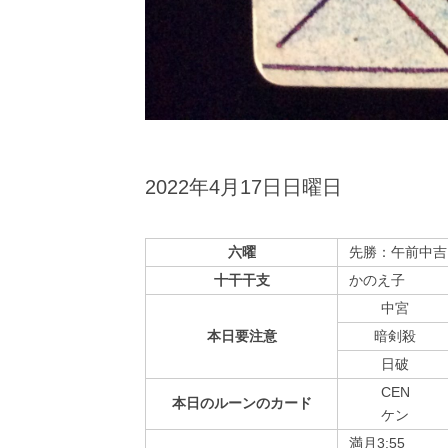
2022年4月17日日曜日
六曜
先勝：午前中吉
十干干支
かのえ子
中宮
本日
要注意
暗剣殺
⽇破
CEN
本日の
ルーンの
カード
ケン
満月3:55