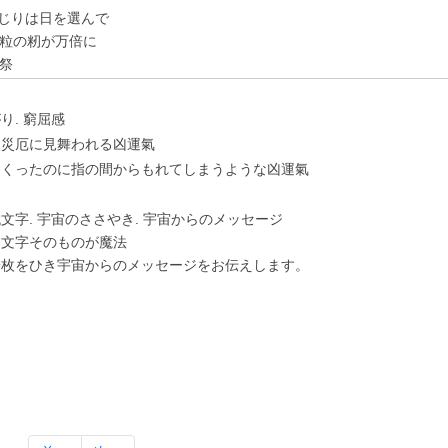
土いじりは日を選んで
粒の籾が万倍に
祭
り. 窮屈感
に災厄に⾒舞われる凶運氣
すくったのに指の間からもれてしまうような凶運氣
⽂字. 宇宙のささやき. 宇宙からのメッセージ
は⽂字そのものが魔法
⼀枚をひき宇宙からのメッセージをお伝えします。