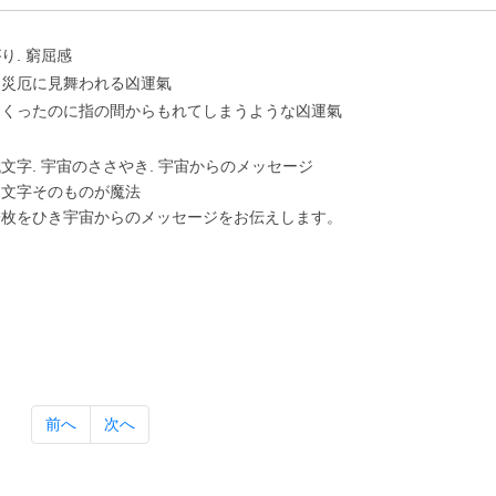
り. 窮屈感
に災厄に⾒舞われる凶運氣
すくったのに指の間からもれてしまうような凶運氣
⽂字. 宇宙のささやき. 宇宙からのメッセージ
は⽂字そのものが魔法
⼀枚をひき宇宙からのメッセージをお伝えします。
前へ
次へ