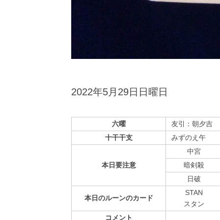
2022年5月29日日曜日
六曜
友引：朝夕吉
十干干支
みずのえ午
中宮
本日
要注意
暗剣殺
⽇破
STAN
本日の
ルーンの
カード
スタン
コメント