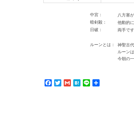
中宮：
⼋⽅塞が
暗剣殺：
他動的
⽇破：
両⼿で
ルーンとは：
神聖古代
ルーン
今朝の
Facebook
Twitter
Gmail
Hatena
Line
共
有