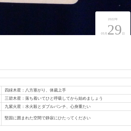
2022年
29
05月
日
四緑木星：八方塞がり、体裁上手
三碧木星：落ち着いてひと呼吸してから始めましょう
九紫火星：水火殺とダブルパンチ、心身重たい
堅固に囲まれた空間で静寂にひたってください