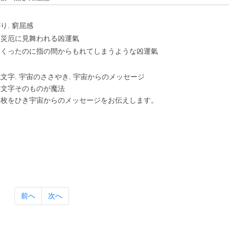
り. 窮屈感
に災厄に⾒舞われる凶運氣
すくったのに指の間からもれてしまうような凶運氣
⽂字. 宇宙のささやき. 宇宙からのメッセージ
は⽂字そのものが魔法
⼀枚をひき宇宙からのメッセージをお伝えします。
前へ
次へ