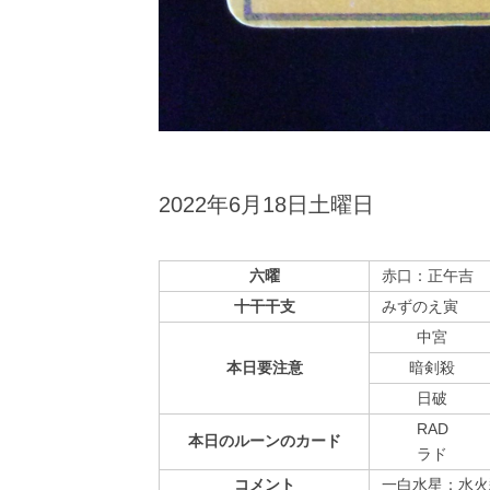
2022年6月18日土曜日
六曜
赤口：正午吉
十干干支
みずのえ寅
中宮
本日
要注意
暗剣殺
⽇破
RAD
本日の
ルーンの
カード
ラド
コメント
一白水星：水火