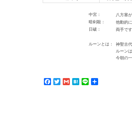
中宮：
⼋⽅塞が
暗剣殺：
他動的
⽇破：
両⼿で
ルーンとは：
神聖古代
ルーン
今朝の
Facebook
Twitter
Gmail
Hatena
Line
共
有