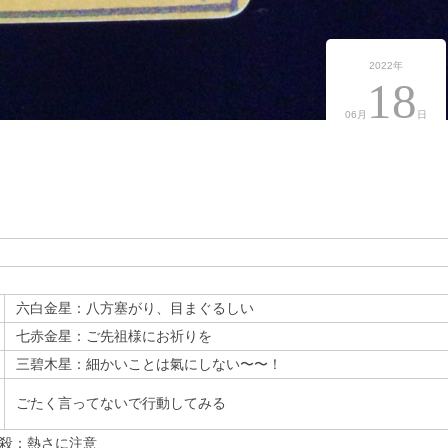
2022年
18
06月
日
六白金星：八方塞がり、目まぐるしい
七赤金星：ご先祖様にお祈りを
三碧木星：細かいことは氣にしない〜〜！
ごたく言ってないで行動してみる
殺：熱さに注意