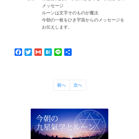
メッセージ
ルーンは⽂字そのものが魔法
今朝の⼀枚をひき宇宙からのメッセージを
お伝えします。
Facebook
Twitter
Gmail
Hatena
Line
共
有
前へ
次へ