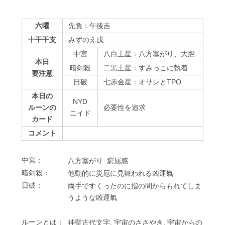
六曜
先負：午後吉
十干干支
みずのえ戌
中宮
八白土星：八方塞がり、大胆
本日
暗剣殺
二黒土星：すみっこに執着
要注意
⽇破
七赤金星：オサレとTPO
本日の
NYD
ルーンの
必要性を追求
ニイド
カード
コメント
中宮：
⼋⽅塞がり. 窮屈感
暗剣殺：
他動的に災厄に⾒舞われる凶運氣
⽇破：
両⼿ですくったのに指の間からもれてしま
うような凶運氣
ルーンとは：
神聖古代⽂字. 宇宙のささやき. 宇宙からの