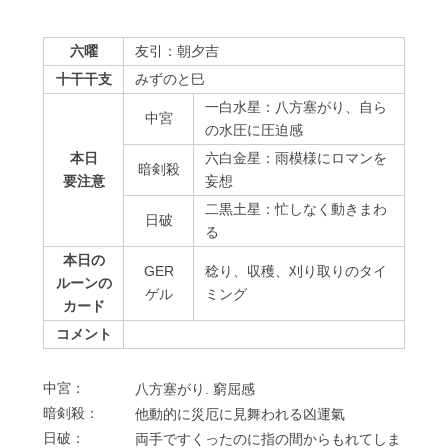
六曜
友引：朝夕吉
十干干支
みずのと巳
一白水星：八方塞がり、自ら
中宮
の水圧に圧迫感
本日
六白金星：雨模様にロマンを
暗剣殺
要注意
妄想
二黒土星：忙しなく動きまわ
⽇破
る
本日の
GER
稔り、収穫、刈り取りのタイ
ルーンの
ゲル
ミング
カード
コメント
中宮：
⼋⽅塞がり. 窮屈感
暗剣殺：
他動的に災厄に⾒舞われる凶運氣
⽇破：
両⼿ですくったのに指の間からもれてしま