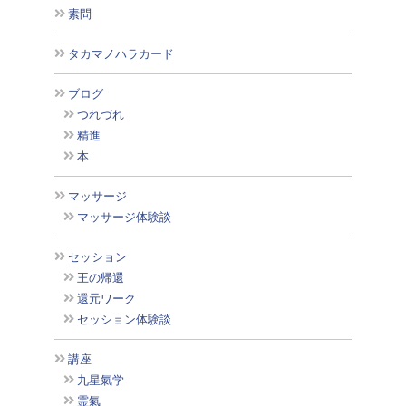
素問
タカマノハラカード
ブログ
つれづれ
精進
本
マッサージ
マッサージ体験談
セッション
王の帰還
還元ワーク
セッション体験談
講座
九星氣学
霊氣