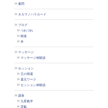
素問
タカマノハラカード
ブログ
つれづれ
精進
本
マッサージ
マッサージ体験談
セッション
王の帰還
還元ワーク
セッション体験談
講座
九星氣学
霊氣