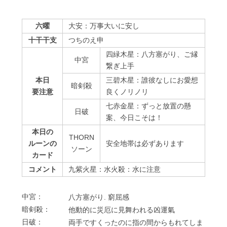
六曜
大安：万事大いに安し
十干干支
つちのえ申
四緑木星：八方塞がり、ご縁
中宮
繋ぎ上手
本日
三碧木星：誰彼なしにお愛想
暗剣殺
要注意
良くノリノリ
七赤金星：ずっと放置の懸
⽇破
案、今日こそは！
本日の
THORN
ルーンの
安全地帯は必ずあります
ソーン
カード
コメント
九紫火星：水火殺：水に注意
中宮：
⼋⽅塞がり. 窮屈感
暗剣殺：
他動的に災厄に⾒舞われる凶運氣
⽇破：
両⼿ですくったのに指の間からもれてしま