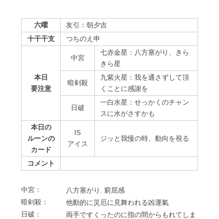
六曜
友引：朝夕吉
十干干支
つちのえ申
七赤金星：八方塞がり、きら
中宮
きら星
本日
九紫火星：我を通さずして頂
暗剣殺
要注意
くことに感謝を
一白水星：せっかくのチャン
⽇破
スに水がさすかも
本日の
IS
ルーンの
ジッと我慢の時、動向を視る
アイス
カード
コメント
中宮：
⼋⽅塞がり. 窮屈感
暗剣殺：
他動的に災厄に⾒舞われる凶運氣
⽇破：
両⼿ですくったのに指の間からもれてしま