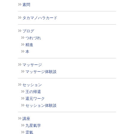
素問
タカマノハラカード
ブログ
つれづれ
精進
本
マッサージ
マッサージ体験談
セッション
王の帰還
還元ワーク
セッション体験談
講座
九星氣学
霊氣