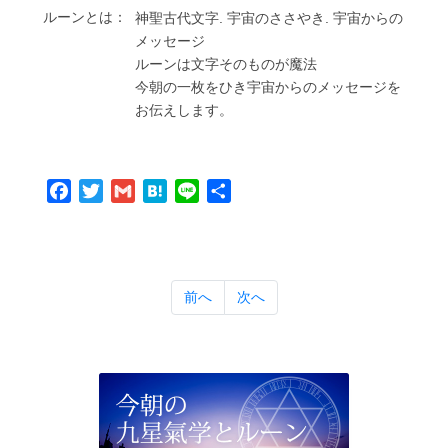
ルーンとは：
神聖古代⽂字. 宇宙のささやき. 宇宙からの
メッセージ
ルーンは⽂字そのものが魔法
今朝の⼀枚をひき宇宙からのメッセージを
お伝えします。
Facebook
Twitter
Gmail
Hatena
Line
共
有
前へ
次へ