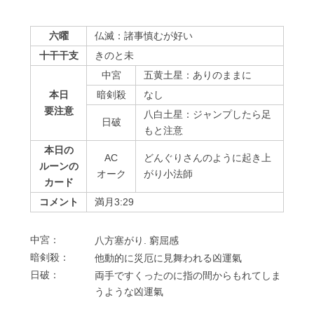
六曜
仏滅：諸事慎むが好い
十干干支
きのと未
中宮
五黄土星：ありのままに
本日
暗剣殺
なし
要注意
八白土星：ジャンプしたら足
⽇破
もと注意
本日の
AC
どんぐりさんのように起き上
ルーンの
オーク
がり小法師
カード
コメント
満月3:29
中宮：
⼋⽅塞がり. 窮屈感
暗剣殺：
他動的に災厄に⾒舞われる凶運氣
⽇破：
両⼿ですくったのに指の間からもれてしま
うような凶運氣