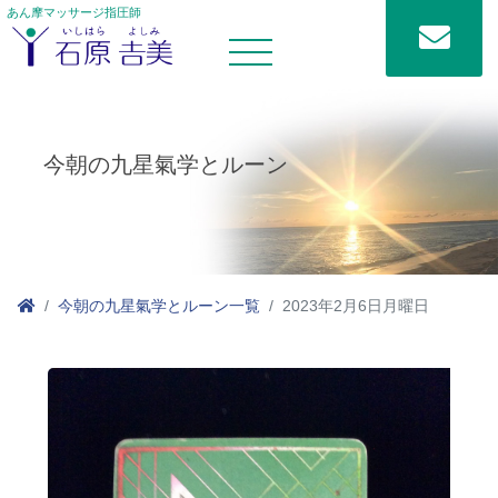
あん摩マッサージ指圧師
今朝の九星氣学とルーン
今朝の九星氣学とルーン一覧
2023年2月6日月曜日