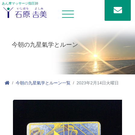
あん摩マッサージ指圧師
今朝の九星氣学とルーン
今朝の九星氣学とルーン一覧
2023年2月14日火曜日