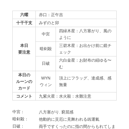
六曜
赤口：正午吉
十干干支
みずのと卯
四緑木星：八方塞がり、風の
中宮
ように
本日
三碧木星：お出かけ前に鏡チ
暗剣殺
要注意
ェック
六白金星：お財布の紐ゆる〜
⽇破
む
本日の
WYN
頂上にフラッグ、達成感、感
ルーンの
ウィン
無量
カード
コメント
九紫火星：水火殺：水難注意
中宮：
⼋⽅塞がり. 窮屈感
暗剣殺：
他動的に災厄に⾒舞われる凶運氣
⽇破：
両⼿ですくったのに指の間からもれてしま