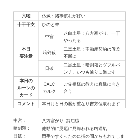
六曜
仏滅：諸事慎むが好い
十干干支
ひのと未
八白土星：八方塞がり、一丁
中宮
やったる
本日
二黒土星：不動産契約は優柔
暗剣殺
要注意
不断に
二黒土星：暗剣殺とダブルパ
⽇破
ンチ、いつも通りに過ごす
本日の
CALC
ご先祖様の教えに真摯に向き
ルーンの
カルク
合う
カード
コメント
本日月と日の暦が重なり吉方位取れます
中宮：
⼋⽅塞がり. 窮屈感
暗剣殺：
他動的に災厄に⾒舞われる凶運氣
⽇破：
両⼿ですくったのに指の間からもれてしま