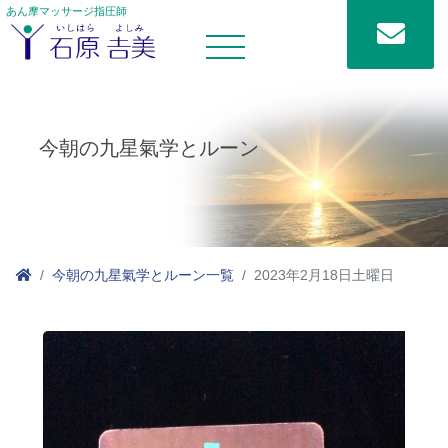
あん摩マッサージ指圧師
今朝の九星氣学とルーン
今朝の九星氣学とルーン一覧
2023年2月18日土曜日