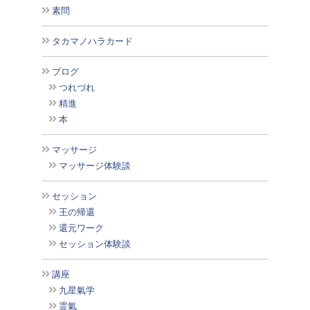
素問
タカマノハラカード
ブログ
つれづれ
精進
本
マッサージ
マッサージ体験談
セッション
王の帰還
還元ワーク
セッション体験談
講座
九星氣学
霊氣