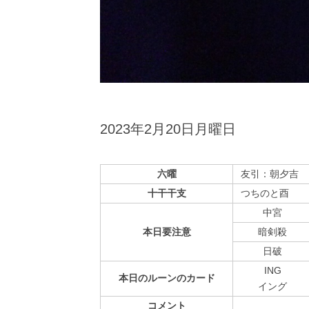
2023年2月20日月曜日
六曜
友引：朝夕吉
十干干支
つちのと酉
中宮
本日
要注意
暗剣殺
⽇破
ING
本日の
ルーンの
カード
イング
コメント