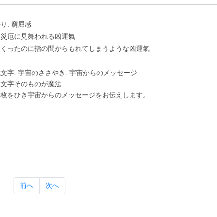
り. 窮屈感
に災厄に⾒舞われる凶運氣
すくったのに指の間からもれてしまうような凶運氣
⽂字. 宇宙のささやき. 宇宙からのメッセージ
は⽂字そのものが魔法
⼀枚をひき宇宙からのメッセージをお伝えします。
前へ
次へ