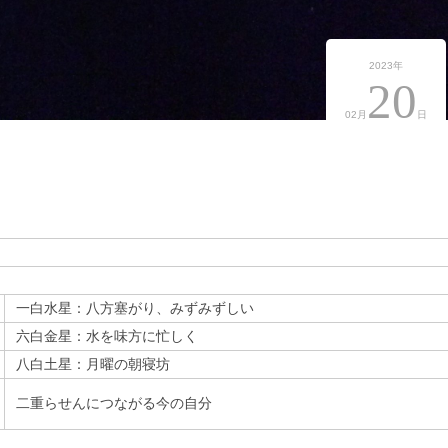
2023年
20
02月
日
一白水星：八方塞がり、みずみずしい
六白金星：水を味方に忙しく
八白土星：月曜の朝寝坊
二重らせんにつながる今の自分