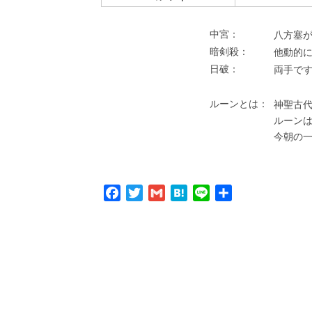
中宮：
⼋⽅塞が
暗剣殺：
他動的
⽇破：
両⼿で
ルーンとは：
神聖古代
ルーン
今朝の
Facebook
Twitter
Gmail
Hatena
Line
共
有