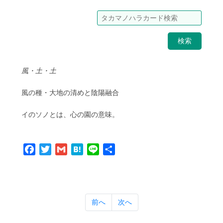
検索
風・土・土
風の種・大地の清めと陰陽融合
イのソノとは、心の園の意味。
Facebook
Twitter
Gmail
Hatena
Line
共
有
前へ
次へ