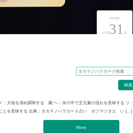
2025年
31
07月
日
検
ノ：大地を清め調和する 園 ヘ：水の中で五元素の流れを意味する ソ
とを意味する 出典：タカマノハラカード占い ホツマツタエ い […]
More