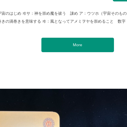
宙のはじめ ヰサ：神を崇め魔を祓う 諌め ア：ウツホ（宇宙そのもの
巻きの渦巻きを意味する ヰ：風となってアメミヲヤを崇めること 数字
More