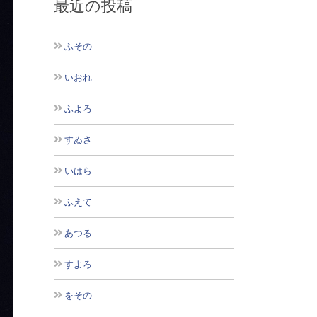
最近の投稿
ふその
いおれ
ふよろ
すゐさ
いはら
ふえて
あつる
すよろ
をその