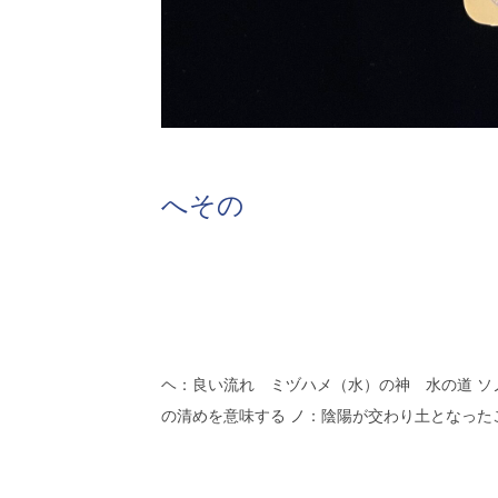
へその
ヘ：良い流れ ミヅハメ（水）の神 水の道 ソ
の清めを意味する ノ：陰陽が交わり土となったこ