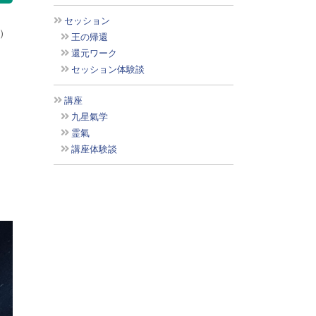
セッション
）
王の帰還
還元ワーク
セッション体験談
講座
九星氣学
霊氣
講座体験談