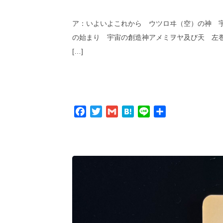
ア：いよいよこれから ウツロヰ（空）の神 宇
の始まり 宇宙の創造神アメミヲヤ及び天 左
[…]
Facebook
Twitter
Gmail
Hatena
Line
共
有