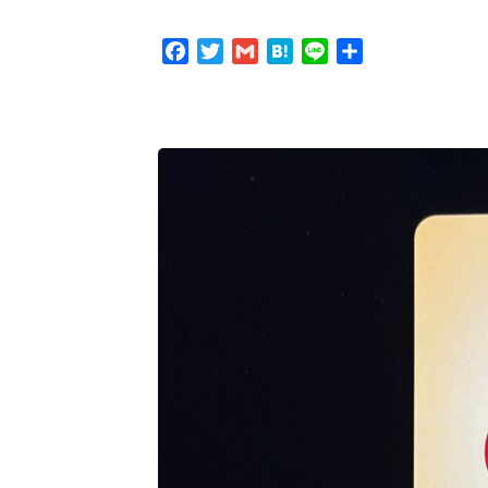
Facebook
Twitter
Gmail
Hatena
Line
共
有