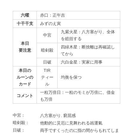
六曜
赤口：正午吉
十干干支
みずのえ寅
九紫火星：八方塞がり、全体
中宮
を総括する
本日
四緑木星：断捨離は再確認し
要注意
暗剣殺
てから
⽇破
六白金星：実家に用事
本日の
TIR
ルーンの
ティー
均衡を保つ
カード
ル
一粒万倍日：一粒のモミが万倍に、借金
コメント
も万倍
中宮：
⼋⽅塞がり. 窮屈感
暗剣殺：
他動的に災厄に⾒舞われる凶運氣
⽇破：
両⼿ですくったのに指の間からもれてしま