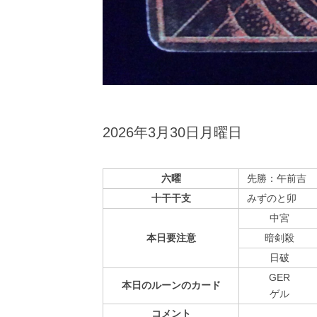
2026年3月30日月曜日
六曜
先勝：午前吉
十干干支
みずのと卯
中宮
本日
要注意
暗剣殺
⽇破
GER
本日の
ルーンの
カード
ゲル
コメント