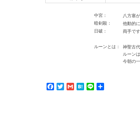
中宮：
⼋⽅塞が
暗剣殺：
他動的
⽇破：
両⼿で
ルーンとは：
神聖古代
ルーン
今朝の
Facebook
Twitter
Gmail
Hatena
Line
共
有