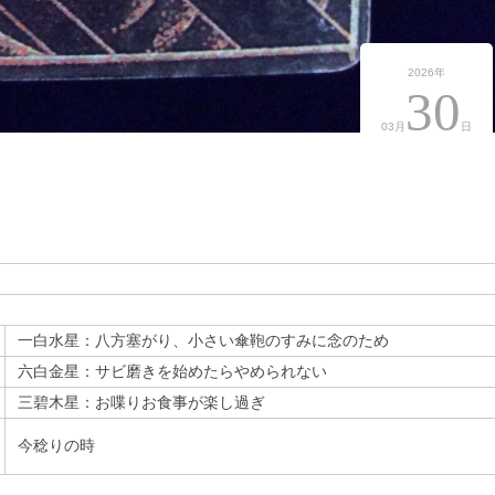
2026年
30
03月
日
一白水星：八方塞がり、小さい傘鞄のすみに念のため
六白金星：サビ磨きを始めたらやめられない
三碧木星：お喋りお食事が楽し過ぎ
今稔りの時