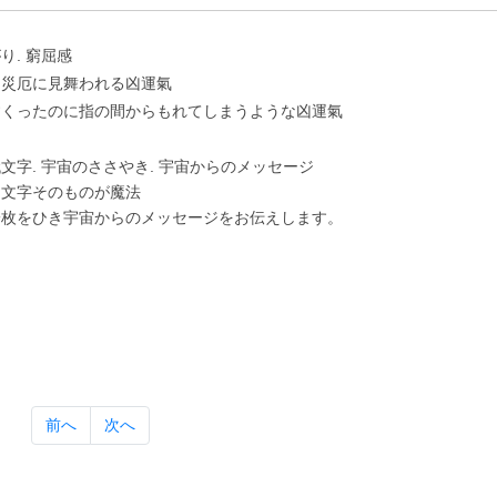
り. 窮屈感
に災厄に⾒舞われる凶運氣
すくったのに指の間からもれてしまうような凶運氣
⽂字. 宇宙のささやき. 宇宙からのメッセージ
は⽂字そのものが魔法
⼀枚をひき宇宙からのメッセージをお伝えします。
前へ
次へ