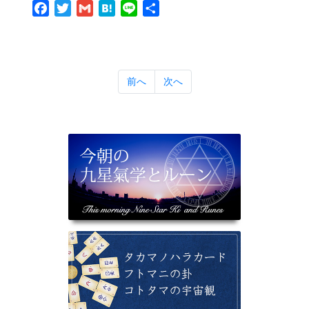
Facebook
Twitter
Gmail
Hatena
Line
共
有
前へ
次へ