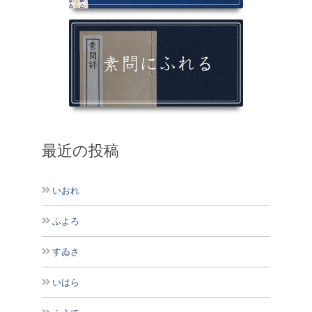
最近の投稿
いおれ
ふよろ
すゐさ
いはら