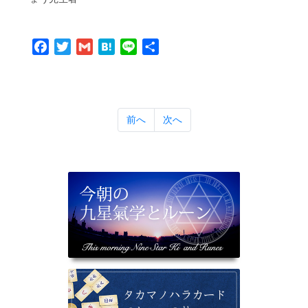
Facebook
Twitter
Gmail
Hatena
Line
共
有
前へ
次へ