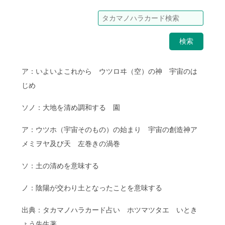
検索
ア：いよいよこれから ウツロヰ（空）の神 宇宙のは
じめ
ソノ：大地を清め調和する 園
ア：ウツホ（宇宙そのもの）の始まり 宇宙の創造神ア
メミヲヤ及び天 左巻きの渦巻
ソ：土の清めを意味する
ノ：陰陽が交わり土となったことを意味する
出典：タカマノハラカード占い ホツマツタエ いとき
ょう先生著