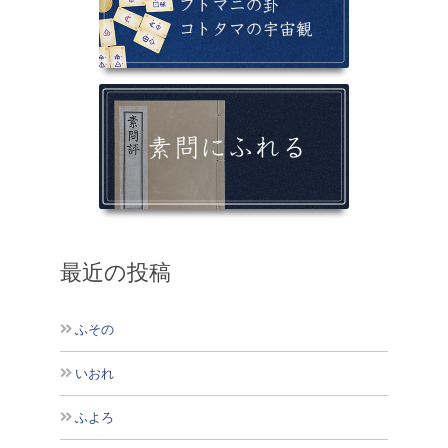
最近の投稿
ふその
いおれ
ふよろ